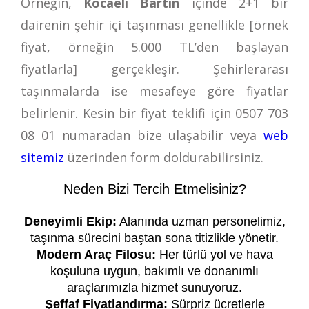
Örneğin,
Kocaeli Bartin
içinde 2+1 bir
dairenin şehir içi taşınması genellikle [örnek
fiyat, örneğin 5.000 TL’den başlayan
fiyatlarla] gerçekleşir. Şehirlerarası
taşınmalarda ise mesafeye göre fiyatlar
belirlenir. Kesin bir fiyat teklifi için
0507 703
08 01
numaradan bize ulaşabilir veya
web
sitemiz
üzerinden form doldurabilirsiniz.
Neden Bizi Tercih Etmelisiniz?
Deneyimli Ekip:
Alanında uzman personelimiz,
taşınma sürecini baştan sona titizlikle yönetir.
Modern Araç Filosu:
Her türlü yol ve hava
koşuluna uygun, bakımlı ve donanımlı
araçlarımızla hizmet sunuyoruz.
Şeffaf Fiyatlandırma:
Sürpriz ücretlerle