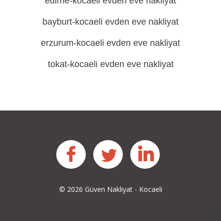
edi̇rne-kocaeli evden eve nakliyat
bayburt-kocaeli evden eve nakliyat
erzurum-kocaeli evden eve nakliyat
tokat-kocaeli evden eve nakliyat
facebook
twitter
linkedin
© 
2026
 Güven Nakliyat - Kocaeli