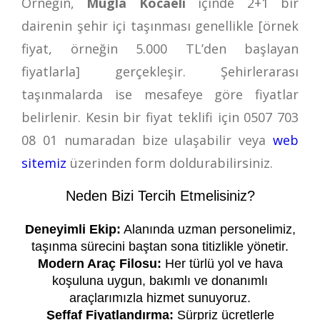
Örneğin,
Mugla Kocaeli
içinde 2+1 bir
dairenin şehir içi taşınması genellikle [örnek
fiyat, örneğin 5.000 TL’den başlayan
fiyatlarla] gerçekleşir. Şehirlerarası
taşınmalarda ise mesafeye göre fiyatlar
belirlenir. Kesin bir fiyat teklifi için
0507 703
08 01
numaradan bize ulaşabilir veya
web
sitemiz
üzerinden form doldurabilirsiniz.
Neden Bizi Tercih Etmelisiniz?
Deneyimli Ekip:
Alanında uzman personelimiz,
taşınma sürecini baştan sona titizlikle yönetir.
Modern Araç Filosu:
Her türlü yol ve hava
koşuluna uygun, bakımlı ve donanımlı
araçlarımızla hizmet sunuyoruz.
Şeffaf Fiyatlandırma:
Sürpriz ücretlerle